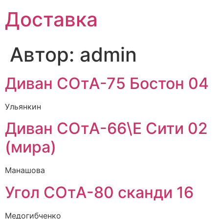
Доставка
Автор:
admin
Диван СОтА-75 Бостон 04
Ульянкин
Диван СОтА-66\Е Сити 02
(мира)
Манашова
Угол СОтА-80 сканди 16
Медогибченко